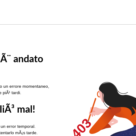
 Ã¨ andato
rato un errore momentaneo,
e piÃ¹ tardi.
liÃ³ mal!
403
 un error temporal.
ntentarlo mÃ¡s tarde.